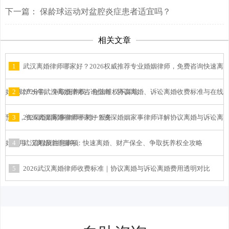
下一篇：
保龄球运动对盆腔炎症患者适宜吗？
相关文章
1
武汉离婚律师哪家好？2026权威推荐专业婚姻律师，免费咨询快速离
婚、财产分割、争取抚养权，合法维权不踩坑
2
2026年武汉离婚律师咨询指南：协议离婚、诉讼离婚收费标准与在线
预约，资深婚姻家事律师一对一服务
3
2026武汉离婚律师哪家好？资深婚姻家事律师详解协议离婚与诉讼离
婚费用、流程及注意事项
4
武汉离婚律师服务：快速离婚、财产保全、争取抚养权全攻略
5
2026武汉离婚律师收费标准｜协议离婚与诉讼离婚费用透明对比