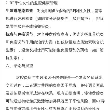
2. RF阳性女性的盆腔健康管理
生殖道感染筛查
：对无明确RA诊断的RF阳性女性，需常
规进行妇科检查（如阴道分泌物培养、盆腔超声），排除
隐匿性盆腔炎或输卵管炎；
抗炎与免疫调节
：对合并盆腔炎症者，优先选择兼具抗炎
和免疫调节作用的治疗方案（如低剂量糖皮质激素联合抗
生素），避免长期使用可能加重免疫紊乱的药物（如广谱
抗生素）。
六、结论与展望
盆腔炎症与类风湿因子的关联是一个复杂的多系统
交互过程，二者通过共同的炎症因子网络、免疫调节紊乱
及遗传易感性形成潜在联系。现有证据表明，慢性盆腔炎
可能通过持续免疫激活增加类风湿因子阳性风险，而RF异
常升高也可能提示女性生殖系统存在未被识别的慢性炎