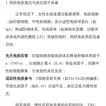
1. 局部免疫激活与炎症因子风暴
正常情况下，女性生殖道通过黏膜屏障、免疫细胞
（如巨噬细胞、中性粒细胞）及分泌型免疫球蛋白（如
IgA）构成防御体系。当病原体（如淋病奈瑟菌、沙眼衣
原体或内源性菌群上行）突破防线时，局部免疫系统迅速
启动：
先天免疫应答
：巨噬细胞吞噬病原体后释放肿瘤坏死因子-
α（TNF-α）、白细胞介素-6（IL-6）等促炎因子，招募中
性粒细胞聚集，引发急性炎症反应；
适应性免疫参与
：T细胞亚群失衡（如Th1/Th2比例偏移）
导致抗炎因子（如IL-10）分泌不足，炎症迁延为慢性状
态。
研究表明，慢性盆腔炎患者的盆腔组织中，TNF-