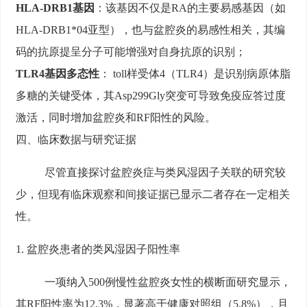
HLA-DRB1基因
：该基因不仅是RA的主要易感基因（如
HLA-DRB1*04亚型），也与盆腔炎的易感性相关，其编
码的抗原提呈分子可能增强对自身抗原的识别；
TLR4基因多态性
： toll样受体4（TLR4）是识别病原体脂
多糖的关键受体，其Asp299Gly突变可导致免疫应答过度
激活，同时增加盆腔炎和RF阳性的风险。
四、临床数据与研究证据
尽管直接探讨盆腔炎症与类风湿因子关联的研究较
少，但现有临床观察和间接证据已显示二者存在一定相关
性。
1. 盆腔炎患者的类风湿因子阳性率
一项纳入500例慢性盆腔炎女性的横断面研究显示，
其RF阳性率为12.3%，显著高于健康对照组（5.8%），且