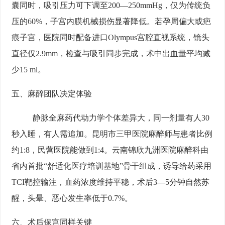
囊同时，吸引压力可下调至200—250mmHg，仅为传统负
压的60%，子宫内膜机械损伤显著降低。若孕周偏大或疤
痕子宫，医院同时配备进口Olympus宫腔直视系统，镜头
直径仅2.9mm，检查与吸引同步完成，术中出血量平均减
少15 ml。
五、麻醉团队决定体验
静脉全麻药代动力学个体差异大，同一剂量有人30
秒入睡，有人需追加。昆明市三甲医院麻醉师与患者比例
约1:8，民营医院能做到1:4。云南锦欣九洲医院麻醉科由
省内首批“舒适化医疗培训基地”骨干组成，诱导给药采用
TCI靶控输注，血药浓度维持平稳，术后3—5分钟自然苏
醒，头晕、恶心发生率低于0.7%。
六、术后保宫同样关键