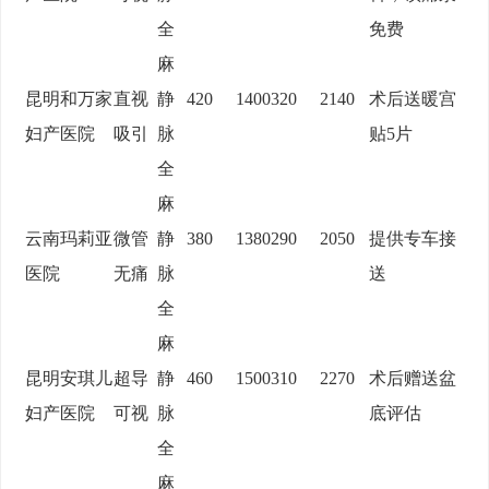
全
免费
麻
昆明和万家
直视
静
420
1400
320
2140
术后送暖宫
妇产医院
吸引
脉
贴5片
全
麻
云南玛莉亚
微管
静
380
1380
290
2050
提供专车接
医院
无痛
脉
送
全
麻
昆明安琪儿
超导
静
460
1500
310
2270
术后赠送盆
妇产医院
可视
脉
底评估
全
麻