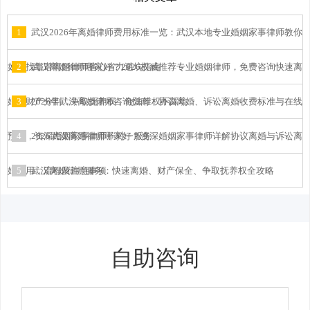
1
武汉2026年离婚律师费用标准一览：武汉本地专业婚姻家事律师教你
如何找靠谱离婚律师省心省力避坑指南
2
武汉离婚律师哪家好？2026权威推荐专业婚姻律师，免费咨询快速离
婚、财产分割、争取抚养权，合法维权不踩坑
3
2026年武汉离婚律师咨询指南：协议离婚、诉讼离婚收费标准与在线
预约，资深婚姻家事律师一对一服务
4
2026武汉离婚律师哪家好？资深婚姻家事律师详解协议离婚与诉讼离
婚费用、流程及注意事项
5
武汉离婚律师服务：快速离婚、财产保全、争取抚养权全攻略
自助咨询