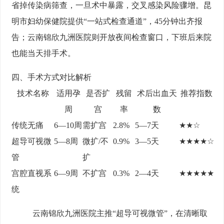
省掉传染病筛查，一旦术中暴露，交叉感染风险骤增。昆
明市妇幼保健院提供“一站式检查通道”，45分钟出齐报
告；云南锦欣九洲医院则开放夜间检查窗口，下班后来院
也能当天排手术。
四、手术方式对比解析
技术名称
适用孕
是否扩
残留
术后出血天
推荐指数
周
宫
率
数
传统无痛
6—10周
需扩宫
2.8%
5—7天
★★☆
超导可视微
5—8周
微扩/不
0.9%
3—5天
★★★★☆
管
扩
宫腔直视系
6—9周
不扩宫
0.3%
2—4天
★★★★★
统
云南锦欣九洲医院主推“超导可视微管”，在清晰取