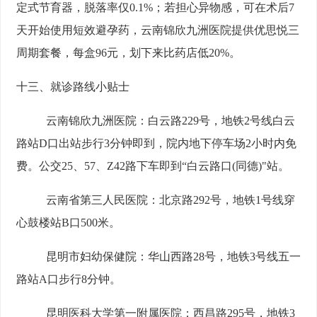
定式节育器，脱落率仅0.1%；若担心异物感，可在术后7
天开始使用短效避孕药，云南锦欣九洲医院提供优思悦三
周期套餐，每盒96元，划下来比药店低20%。
十三、就诊路线小贴士
云南锦欣九洲医院：
白云路229号，地铁2号线白云
路站D口出站步行3分钟即到，院内地下停车场2小时内免
费。公交25、57、Z42路下车即到“白云路口(同德)"站。
云南省第三人民医院：
北京路292号，地铁1号线穿
心鼓楼站B口500米。
昆明市妇幼保健院：
华山西路28号，地铁3号线五一
路站A口步行8分钟。
昆明医科大学第一附属医院：
西昌路295号，地铁3