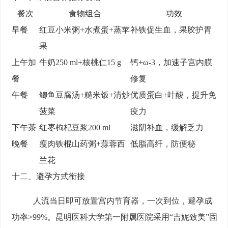
餐次
食物组合
功效
早餐
红豆小米粥+水煮蛋+蒸苹
补铁促生血，果胶护胃
果
上午加
牛奶250 ml+核桃仁15 g
钙+ω-3，加速子宫内膜
餐
修复
午餐
鲫鱼豆腐汤+糙米饭+清炒
优质蛋白+叶酸，提升免
菠菜
疫力
下午茶
红枣枸杞豆浆200 ml
滋阴补血，缓解乏力
晚餐
瘦肉铁棍山药粥+蒜蓉西
低脂高纤，防便秘
兰花
十二、避孕方式衔接
人流当日即可放置宫内节育器，一次到位，避孕成
功率>99%。昆明医科大学第一附属医院采用“吉妮致美”固