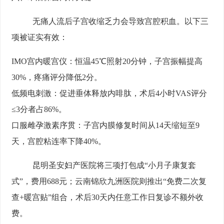
无痛人流后子宫收缩乏力会导致宫腔积血。以下三
项被证实有效：
IMO宫内暖宫仪：恒温45℃照射20分钟，子宫振幅提高
30%，疼痛评分降低2分。
低频电刺激：促进垂体释放内啡肽，术后4小时VAS评分
≤3分者占86%。
口服雌孕激素序贯：子宫内膜修复时间从14天缩短至9
天，宫腔粘连率下降40%。
昆明圣安妇产医院将三项打包成“小月子康复套
式”，费用688元；云南锦欣九洲医院则推出“免费二次复
查+暖宫贴”组合，术后30天内任意工作日复诊不额外收
费。