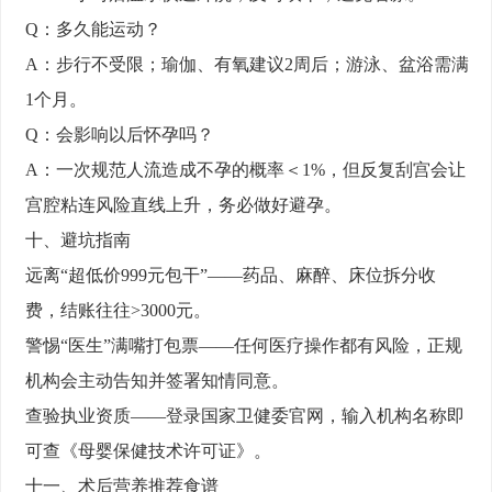
Q：多久能运动？
A：步行不受限；瑜伽、有氧建议2周后；游泳、盆浴需满
1个月。
Q：会影响以后怀孕吗？
A：一次规范人流造成不孕的概率＜1%，但反复刮宫会让
宫腔粘连风险直线上升，务必做好避孕。
十、避坑指南
远离“超低价999元包干”——药品、麻醉、床位拆分收
费，结账往往>3000元。
警惕“医生”满嘴打包票——任何医疗操作都有风险，正规
机构会主动告知并签署知情同意。
查验执业资质——登录国家卫健委官网，输入机构名称即
可查《母婴保健技术许可证》。
十一、术后营养推荐食谱