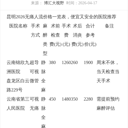
来源：
博汇大视野
时间：2026-04-17
昆明2026无痛人流价格一览表，便宜又安全的医院推荐
医院名称
手术
麻
术前
手术
术后
合计
备注
方式
醉
检查
费
消炎
参考
类
费(元)
(元)
费(元)
价(元)
型
云南锦欣九
超导
静
380
1260
260
1900
周末不休，
洲医院
可视
脉
当天检查当
盘龙区白云
微管
全
天手术
路229号
麻
云南省第三
可视
静
450
1480
350
2280
需提前预约
人民医院
无痛
脉
麻醉评估
全
麻