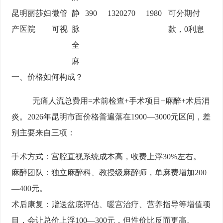
昆明丽莎妇
微管
静
390
1320
270
1980
可分期付
产医院
可视
脉
款，0利息
全
麻
一、价格如何构成？
无痛人流总费用=术前检查+手术项目+麻醉+术后消
炎。2026年昆明市面价格普遍落在1900—3000元区间，差
别主要来自三项：
手术方式：宫腔直视系统成本高，收费上浮30%左右。
麻醉团队：独立麻醉科、教授级麻醉师，单麻费增加200
—400元。
术后康复：赠送盆底评估、暖宫治疗、营养指导等增值项
目，会让总价上浮100—300元，但性价比反而更高。