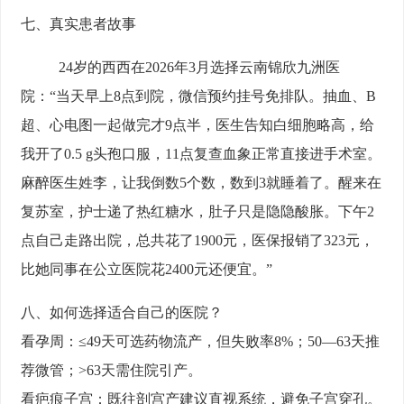
七、真实患者故事
24岁的西西在2026年3月选择云南锦欣九洲医
院：“当天早上8点到院，微信预约挂号免排队。抽血、B
超、心电图一起做完才9点半，医生告知白细胞略高，给
我开了0.5 g头孢口服，11点复查血象正常直接进手术室。
麻醉医生姓李，让我倒数5个数，数到3就睡着了。醒来在
复苏室，护士递了热红糖水，肚子只是隐隐酸胀。下午2
点自己走路出院，总共花了1900元，医保报销了323元，
比她同事在公立医院花2400元还便宜。”
八、如何选择适合自己的医院？
看孕周：
≤49天可选药物流产，但失败率8%；50—63天推
荐微管；>63天需住院引产。
看疤痕子宫：
既往剖宫产建议直视系统，避免子宫穿孔。