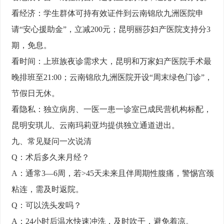
看经济：
学生群体可持有效证件到云南锦欣九洲医院申
请“安心援助金”，立减200元；昆明丽莎妇产医院支持分3
期，免息。
看时间：
上班族夜诊需求大，昆明和万家妇产医院手术最
晚排班至21:00；云南锦欣九洲医院开设“周末绿色门诊”，
节假日无休。
看隐私：
独立病房、一医一患一诊室已成民营机构标配，
昆明安琪儿、云南玛莉亚均提供独立通道进出。
九、常见疑问一次说清
Q：术后多久来月经？
A：通常3—6周，若>45天未来且伴周期性腹痛，警惕宫颈
粘连，需及时返院。
Q：可以洗头发吗？
A：24小时后温水快速冲洗，及时吹干，避免着凉。