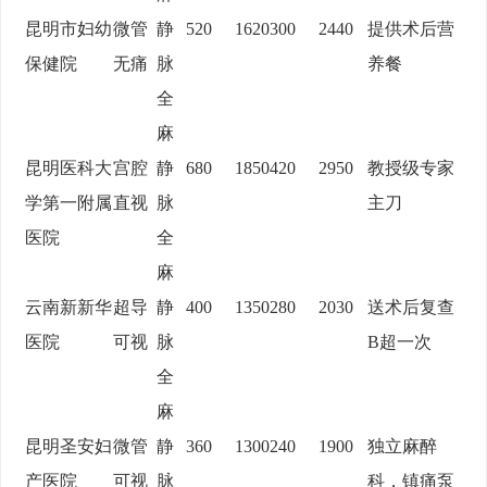
昆明市妇幼
微管
静
520
1620
300
2440
提供术后营
保健院
无痛
脉
养餐
全
麻
昆明医科大
宫腔
静
680
1850
420
2950
教授级专家
学第一附属
直视
脉
主刀
医院
全
麻
云南新新华
超导
静
400
1350
280
2030
送术后复查
医院
可视
脉
B超一次
全
麻
昆明圣安妇
微管
静
360
1300
240
1900
独立麻醉
产医院
可视
脉
科，镇痛泵