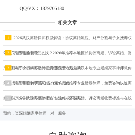
QQ/VX：1879705180
相关文章
1
2026武汉离婚律师权威解读：协议离婚流程、财产分割与子女抚养权
争夺关键要点全指南
2
武汉离婚律师怎么找？2026年推荐本地擅长协议离婚、诉讼离婚、财
产分割与子女抚养权的专业律所免费在线咨询
3
武汉2026年离婚律师费用标准一览：武汉本地专业婚姻家事律师教你
如何找靠谱离婚律师省心省力避坑指南
4
武汉离婚律师哪家好？2026权威推荐专业婚姻律师，免费咨询快速离
婚、财产分割、争取抚养权，合法维权不踩坑
5
2026年武汉离婚律师咨询指南：协议离婚、诉讼离婚收费标准与在线
预约，资深婚姻家事律师一对一服务