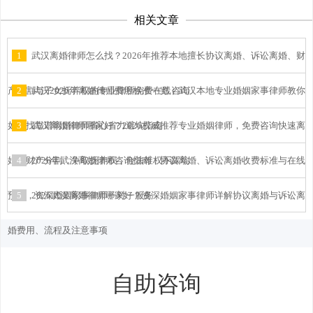
相关文章
1
武汉离婚律师怎么找？2026年推荐本地擅长协议离婚、诉讼离婚、财
产分割与子女抚养权的专业律所免费在线咨询
2
武汉2026年离婚律师费用标准一览：武汉本地专业婚姻家事律师教你
如何找靠谱离婚律师省心省力避坑指南
3
武汉离婚律师哪家好？2026权威推荐专业婚姻律师，免费咨询快速离
婚、财产分割、争取抚养权，合法维权不踩坑
4
2026年武汉离婚律师咨询指南：协议离婚、诉讼离婚收费标准与在线
预约，资深婚姻家事律师一对一服务
5
2026武汉离婚律师哪家好？资深婚姻家事律师详解协议离婚与诉讼离
婚费用、流程及注意事项
自助咨询