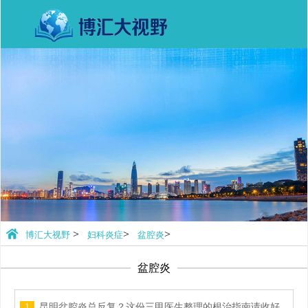
>
>
>
博汇大视野
妇科炎症
盆腔炎
盆腔炎
1
昆明盆腔炎总反复？这份三甲医生整理的根治指南请收好