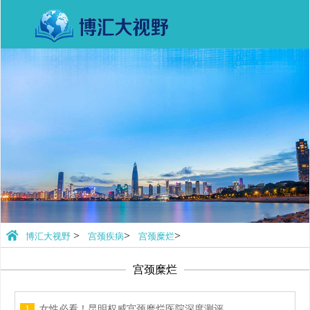
>
>
>
博汇大视野
宫颈疾病
宫颈糜烂
宫颈糜烂
1
女性必看！昆明权威宫颈糜烂医院深度测评