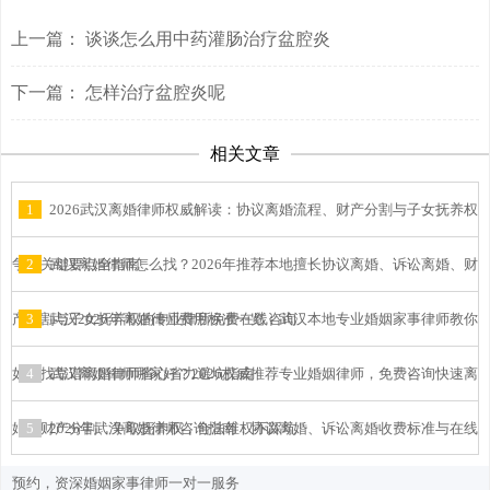
上一篇：
谈谈怎么用中药灌肠治疗盆腔炎
下一篇：
怎样治疗盆腔炎呢
相关文章
1
2026武汉离婚律师权威解读：协议离婚流程、财产分割与子女抚养权
争夺关键要点全指南
2
武汉离婚律师怎么找？2026年推荐本地擅长协议离婚、诉讼离婚、财
产分割与子女抚养权的专业律所免费在线咨询
3
武汉2026年离婚律师费用标准一览：武汉本地专业婚姻家事律师教你
如何找靠谱离婚律师省心省力避坑指南
4
武汉离婚律师哪家好？2026权威推荐专业婚姻律师，免费咨询快速离
婚、财产分割、争取抚养权，合法维权不踩坑
5
2026年武汉离婚律师咨询指南：协议离婚、诉讼离婚收费标准与在线
预约，资深婚姻家事律师一对一服务