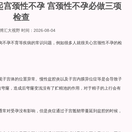
起宫颈性不孕 宫颈性不孕必做三项
检查
汇大视野 时间：2026-08-04
询不孕不育等疾病的常识问题，例如很多人就很关心宫颈性不孕的检
现子宫体的位置异常。慢性盆腔炎以及子宫内膜异位症等是会导致子
前穹窿，造成后穹窿变浅没有了贮精池的作用，对于精子的上行会有
通常对受孕没有影响，但是炎症通过子宫骶韧带蔓延到盆腔的时候，
。