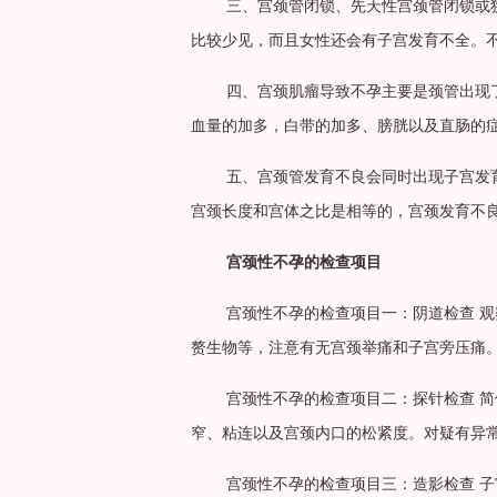
三、宫颈管闭锁、先天性宫颈管闭锁或
比较少见，而且女性还会有子宫发育不全。
四、宫颈肌瘤导致不孕主要是颈管出现
血量的加多，白带的加多、膀胱以及直肠的
五、宫颈管发育不良会同时出现子宫发
宫颈长度和宫体之比是相等的，宫颈发育不
宫颈性不孕的检查项目
宫颈性不孕的检查项目一：阴道检查 
赘生物等，注意有无宫颈举痛和子宫旁压痛
宫颈性不孕的检查项目二：探针检查 
窄、粘连以及宫颈内口的松紧度。对疑有异
宫颈性不孕的检查项目三：造影检查 