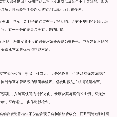
狭窄大部分是因为双侧苗勒氏管下段形成以及融合不全导致的。因为
不过后天性宫颈管闭锁以及狭窄会以流产后比较多见。
了变形、狭窄，对精子的通过有一定的影响。会有不规则的月经，经
症状。有一部分的患者是没有明显的症状。
育不良。严重发育不良的时候宫颈会表现为细长形。中度发育不良的
良会造成宫颈腺体分泌功能不足。
观察宫颈的位置、形状、外口大小，分泌物量、性状及有无宫颈糜烂、
。同时作宫颈管粘液的细菌学检查。必要时做刮片或阴道镜检查。
简便实用，探测宫颈管的行径方向、长度及其与宫颈的比例，有无狭
常者，应考虑进一步作造影检查。
子宫输卵管造影检查不仅能发现子宫和输卵管病变，而且颈管造影对研