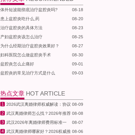
体外短波能彻底治疗盆腔炎吗?
08-18
患上盆腔炎吃什么,药
08-20
治疗盆腔炎的具体方法
08-23
产妇盆腔炎该怎么治疗
08-25
为什么经期治疗盆腔炎效果好？
08-27
妇科医院怎么做盆腔炎手术
08-30
盆腔炎怎么止痛好
09-01
盆腔炎的常见治疗方式是什么
09-03
热点文章
HOT ARTICLE
1
2026武汉离婚律师权威解读：协议
08-09
2
离婚流程、财产分割与子女抚养权争夺关键
武汉离婚律师怎么找？2026年推荐
08-08
3
要点全指南
本地擅长协议离婚、诉讼离婚、财产分割与
武汉2026年离婚律师费用标准一
08-07
4
子女抚养权的专业律所免费在线咨询
览：武汉本地专业婚姻家事律师教你如何找
武汉离婚律师哪家好？2026权威推
08-06