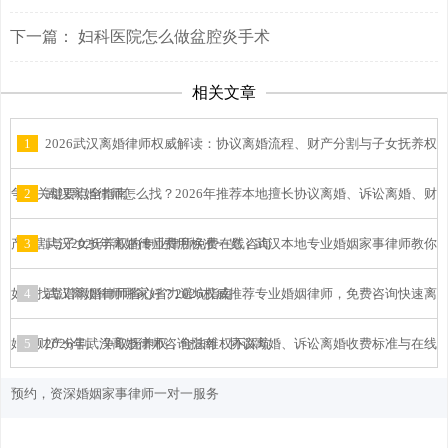
下一篇：
妇科医院怎么做盆腔炎手术
相关文章
1
2026武汉离婚律师权威解读：协议离婚流程、财产分割与子女抚养权
争夺关键要点全指南
2
武汉离婚律师怎么找？2026年推荐本地擅长协议离婚、诉讼离婚、财
产分割与子女抚养权的专业律所免费在线咨询
3
武汉2026年离婚律师费用标准一览：武汉本地专业婚姻家事律师教你
如何找靠谱离婚律师省心省力避坑指南
4
武汉离婚律师哪家好？2026权威推荐专业婚姻律师，免费咨询快速离
婚、财产分割、争取抚养权，合法维权不踩坑
5
2026年武汉离婚律师咨询指南：协议离婚、诉讼离婚收费标准与在线
预约，资深婚姻家事律师一对一服务