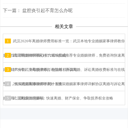
下一篇：
盆腔炎引起不育怎么办呢
相关文章
1
武汉2026年离婚律师费用标准一览：武汉本地专业婚姻家事律师教你
如何找靠谱离婚律师省心省力避坑指南
2
武汉离婚律师哪家好？2026权威推荐专业婚姻律师，免费咨询快速离
婚、财产分割、争取抚养权，合法维权不踩坑
3
2026年武汉离婚律师咨询指南：协议离婚、诉讼离婚收费标准与在线
预约，资深婚姻家事律师一对一服务
4
2026武汉离婚律师哪家好？资深婚姻家事律师详解协议离婚与诉讼离
婚费用、流程及注意事项
5
武汉离婚律师服务：快速离婚、财产保全、争取抚养权全攻略