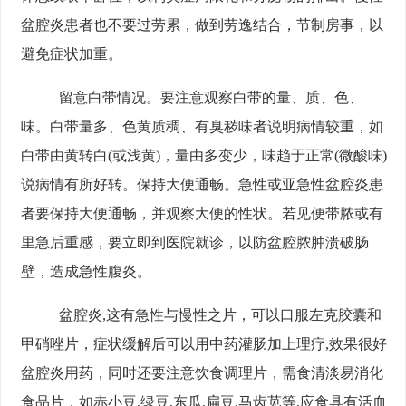
盆腔炎患者也不要过劳累，做到劳逸结合，节制房事，以
避免症状加重。
留意白带情况。要注意观察白带的量、质、色、
味。白带量多、色黄质稠、有臭秽味者说明病情较重，如
白带由黄转白(或浅黄)，量由多变少，味趋于正常(微酸味)
说病情有所好转。保持大便通畅。急性或亚急性盆腔炎患
者要保持大便通畅，并观察大便的性状。若见便带脓或有
里急后重感，要立即到医院就诊，以防盆腔脓肿溃破肠
壁，造成急性腹炎。
盆腔炎,这有急性与慢性之片，可以口服左克胶囊和
甲硝唑片，症状缓解后可以用中药灌肠加上理疗,效果很好
盆腔炎用药，同时还要注意饮食调理片，需食清淡易消化
食品片，如赤小豆,绿豆,东瓜,扁豆,马齿苋等,应食具有活血