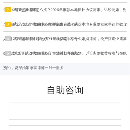
争夺关键要点全指南
2
武汉离婚律师怎么找？2026年推荐本地擅长协议离婚、诉讼离婚、财
产分割与子女抚养权的专业律所免费在线咨询
3
武汉2026年离婚律师费用标准一览：武汉本地专业婚姻家事律师教你
如何找靠谱离婚律师省心省力避坑指南
4
武汉离婚律师哪家好？2026权威推荐专业婚姻律师，免费咨询快速离
婚、财产分割、争取抚养权，合法维权不踩坑
5
2026年武汉离婚律师咨询指南：协议离婚、诉讼离婚收费标准与在线
预约，资深婚姻家事律师一对一服务
自助咨询