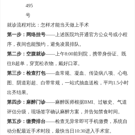
495
号
就诊流程对比：怎样才能当天做上手术
第一步：网络挂号
——上述医院均开通官方公众号或小程
序，夜间也能预约，避免凌晨排队。
第二步：空腹就诊
——上午8:00前到院，携带身份证、既
往B超单，穿宽松衣物，戴好口罩。
第三步：检查打包
——血常规、凝血、传染病八项、心电
图、阴道彩超、白带常规，一站式抽血送检，平均1.5小时
出齐结果。
第四步：麻醉门诊
——麻醉医师根据BMI、过敏史、气道
评估分级，现场签字确认麻醉方案，并告知禁食时间。
第五步：缴费排台
——检查无异常即可手机缴费，系统自
动分配最近手术时段，最快当日10:30进入手术室。