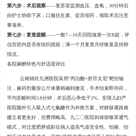
第六步：术后观察
——复苏室监测血压、血氧，30分钟后
由护士协助下床，口服抗生素、促宫缩药，领取术后注意
事项单。
第七步：复查提醒
——一般7—10天回院做第一次B超，评
估宫腔内是否有组织残留；满一个月复查月经恢复及排卵
情况。
各院麻醉特色与舒适度评比
云南锦欣九洲医院采用“丙泊酚+舒芬太尼”靶控输
注，麻药剂量按公斤体重精确到微克，手术结束即停药，
平均苏醒时间3.8分钟，术后恶心率低于2%。安琪儿妇产
医院额外引入吸入式七氟醚作为补救方案，对静脉通路难
建立者更友好，但费用略高。九二〇医院则保留喉罩通气
模式，对过度肥胖或鼾症病人提高气道安全性。怕痛、怕