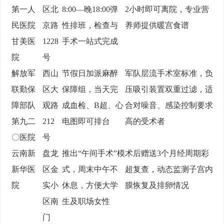
第一人
区北
8:00—晚18:00弹
2小时即可离院，专业营
民医院
京路
性排班，检查与
养师提供暖宫食谱
甘美医
1228
手术一站式完成
院
号
解放军
西山
节假日加派麻醉
军队层流手术室标准，负
联勤保
区大
保障组，当天完
压吸引装置双重过滤，适
障部队
观路
成血检、B超、心
合对噪音、感染控制要求
第九二
212
电图即可排台
高的受术者
〇医院
号
云南新
盘龙
推出“午间手术”模
术后赠送3个月经周期彩
新华医
区金
式，周末中午不
超复查，动态监测子宫内
院
实小
休息，方便大学
膜恢复及排卵情况
区南
生及职场女性
门