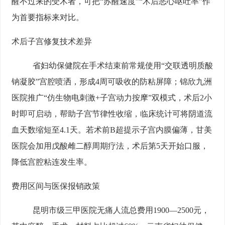
醒不过来的受术者，可把“苏醒速度”“术后恶心呕吐率”作
为首要指标来对比。
术后子宫修复技术差异
省妇幼保健院在手术结束前常规使用“交联透明质酸
钠凝胶”宫腔喷洒，形成4周可吸收的防粘屏障；锦欣九洲
医院推广“仿生物电刺激+子宫动力按摩”双模式，术后2小
时即可启动，帮助子宫节律性收缩，临床统计可将阴道流
血天数缩短至4.1天。若术前B超提示子宫内膜偏薄，甘美
医院会加用戊酸雌二醇周期疗法，术后第5天开始口服，
降低宫腔粘连发生率。
费用区间与医保报销政策
昆明市级三甲医院无痛人流总费用1900—2500元，