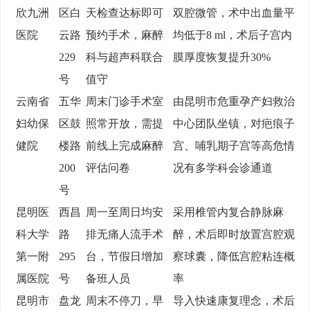
欣九洲
区白
天检查达标即可
双腔微管，术中出血量平
医院
云路
预约手术，麻醉
均低于8 ml，术后子宫内
229
科与超声科联合
膜厚度恢复提升30%
号
值守
云南省
五华
周末门诊手术室
由昆明市危重孕产妇救治
妇幼保
区鼓
照常开放，需提
中心团队坐镇，对疤痕子
健院
楼路
前线上完成麻醉
宫、哺乳期子宫等高危情
200
评估问卷
况有多学科会诊通道
号
昆明医
西昌
周一至周日均安
采用椎管内复合静脉麻
科大学
路
排无痛人流手术
醉，术后即时放置宫腔观
第一附
295
台，节假日增加
察球囊，降低宫腔粘连概
属医院
号
备班人员
率
昆明市
盘龙
周末不停刀，早
导入快速康复理念，术后