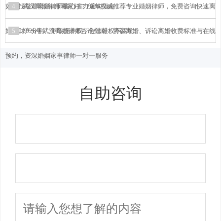
如何找靠谱离婚律师省心省力避坑指南
4
武汉离婚律师哪家好？2026权威推荐专业婚姻律师，免费咨询快速离
婚、财产分割、争取抚养权，合法维权不踩坑
5
2026年武汉离婚律师咨询指南：协议离婚、诉讼离婚收费标准与在线
预约，资深婚姻家事律师一对一服务
自助咨询