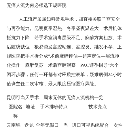
无痛人流为何必须选正规医院
人工流产虽属妇科常规手术，却直接关联子宫安全
与再孕能力。昆明夏季湿热、冬季昼夜温差大，术后机体
抵抗力下降，若手术室消毒层级不足、麻醉方案粗放、术
后随访缺位，极易诱发宫腔粘连、盆腔炎、继发不孕。正
规医院把手术拆分成“术前麻醉评估—超声定位—层流净
化操作—麻醉复苏—术后宫腔观察—PAC避孕指导”六个
闭环步骤，任何一环都有对应质控表单，疑难病例24小时
值班主任二次审核，最大限度压缩医疗风险。
昆明可当天手术、周末无休的无痛人流机构一览
医院名
地址
手术排班特点
技术亮点
称
云南锦
盘龙
全年无假日，当
进口可视系统配合一次性