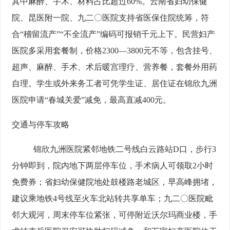
其中麻醉、手术、材料占比超过60%。云南省妇幼保健
院、昆医附一院、九二〇医院支持省医保住院统筹，符
合“稽留流产”“不全流产”编码可报销千元上下。民营妇产
医院多采用套餐制，价格2300—3800元不等，包含挂号、
超声、麻醉、手术、术后暖宫理疗、营养餐，套餐外用药
自理。学生或外来务工者可凭学生证、居住证在锦欣九洲
医院申请“春城关爱”减免，最高直减400元。
交通与停车攻略
锦欣九洲医院紧邻地铁二号线白云路站D口，步行3
分钟即到，院内地下两层停车位，手术病人可领取2小时
免费券；省妇幼保健院地处鼓楼路老城区，早高峰拥堵，
建议乘地铁4号线至火车北站转共享单车；九二〇医院毗
邻大观河，周末停车位紧张，可停附近沃尔玛商业楼，手