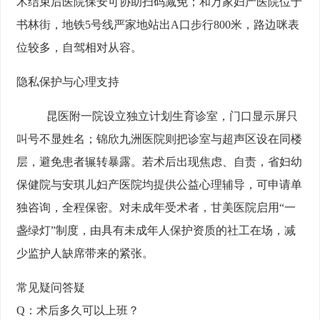
术结束后医院保安可协助扫码减免；和万家妇产医院位于
书林街，地铁5号线严家地站出A口步行800米，路边咪表
位较多，自驾相对从容。
隐私保护与心理支持
昆医附一院设立独立计划生育诊室，门口显示屏只
叫号不显姓名；锦欣九洲医院则把诊室与超声区设在同楼
层，避免患者辗转暴露。若术后出现焦虑、自责，省妇幼
保健院与安琪儿妇产医院均提供公益心理辅导，可申请单
独咨询，全程保密。对未成年受术者，甘美医院启用“一
盏绿灯”制度，由具有未成年人保护资质的社工在场，减
少监护人缺席带来的紧张。
常见疑问答疑
Q：术后多久可以上班？