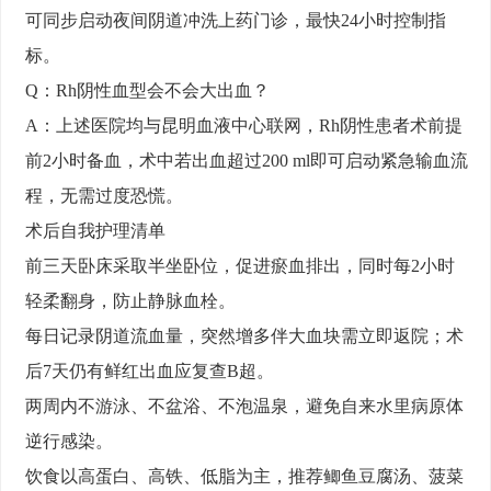
可同步启动夜间阴道冲洗上药门诊，最快24小时控制指
标。
Q：Rh阴性血型会不会大出血？
A：上述医院均与昆明血液中心联网，Rh阴性患者术前提
前2小时备血，术中若出血超过200 ml即可启动紧急输血流
程，无需过度恐慌。
术后自我护理清单
前三天卧床采取半坐卧位，促进瘀血排出，同时每2小时
轻柔翻身，防止静脉血栓。
每日记录阴道流血量，突然增多伴大血块需立即返院；术
后7天仍有鲜红出血应复查B超。
两周内不游泳、不盆浴、不泡温泉，避免自来水里病原体
逆行感染。
饮食以高蛋白、高铁、低脂为主，推荐鲫鱼豆腐汤、菠菜