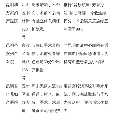
昆明和
西山
周末增加手术台
推行“音乐镇痛+芳香疗
万家妇
区书
次，术前术后均
法”辅助麻醉，降低焦虑
产医院
林街
有独立休息间保
评分，术后满意度连续五
128
护隐私
年高于98%
号
昆明圣
官渡
节假日手术量翻
与昆明血液中心联网开通
安妇产
区春
倍，术前检查绿
自体血回输应急通道，为
医院
城路
色通道30分钟出
稀有血型患者提供保障
286
齐报告
号
昆明安
五华
周末无痛人流VIP
引进宫腔观察吸引手术系
琪儿妇
区滇
通道，检查、麻
统，同步完成取胚与子宫
产医院
缅大
醉、手术、术后
内膜活检，评估后续生育
道
餐食全流程陪护
力