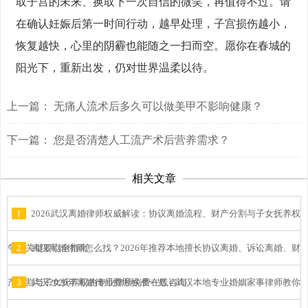
取子宫的未来、换取下一次自信的微笑，再值得不过。请
在确认妊娠后第一时间行动，越早处理，子宫损伤越小，
恢复越快，心里的阴霾也能随之一扫而空。愿你在春城的
阳光下，重新出发，仍对世界温柔以待。
上一篇：
无痛人流术后多久可以做美甲不影响健康？
下一篇：
您是否清楚人工流产术后营养需求？
相关文章
1
2026武汉离婚律师权威解读：协议离婚流程、财产分割与子女抚养权
争夺关键要点全指南
2
武汉离婚律师怎么找？2026年推荐本地擅长协议离婚、诉讼离婚、财
产分割与子女抚养权的专业律所免费在线咨询
3
武汉2026年离婚律师费用标准一览：武汉本地专业婚姻家事律师教你