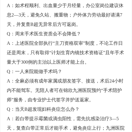
A：如术程顺利、出血量少于月经量，办公室岗位建议休
息2—3天，避免久站、搬重物；户外体力劳动最好请满7
天，并复查B超无异常后方可返岗。
Q：周末手术医生资质会不会降低？
A：上述医院全部执行“主刀资格双审”制度，不论工作日
还是周末，只有取得“计划生育内镜技术资格证”且年手术
量大于300例的主治以上医师才能上台。
Q：一人来院能做手术吗？
A：全麻必须有成年家属或朋友签字、接送，术后24小时
内不能驾车。无陪人者可在锦欣九洲医院预约“手术陪护
师”服务，由专业护士代签字并护送返家。
Q：当天B超发现妇科炎症怎么办？
A：若白带提示霉菌或滴虫阳性，需先抗感染治疗3—5
天，复查白带正常后才能手术，避免炎症上行；九洲医院