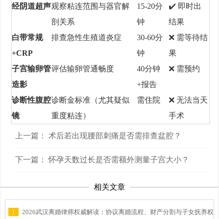
经阴道超声
观察粘连范围与器官解
15-20分
✔️ 即时出
剖关系
钟
结果
白带常规
排查急性生殖道炎症
30-60分
❌ 需等待结
+CRP
钟
果
子宫输卵管
评估输卵管通畅度
40分钟
❌ 需预约
造影
+报告
诊断性腹腔
诊断金标准（尤其疑似
需住院
❌ 无法当天
镜
重度粘连）
手术
上一篇：
术后若出现腰部刺痛是否需排查盆腔？
下一篇：
怀孕天数过长是否需额外测量子宫大小？
相关文章
1
2026武汉离婚律师权威解读：协议离婚流程、财产分割与子女抚养权