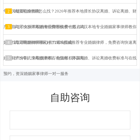
争夺关键要点全指南
2
武汉离婚律师怎么找？2026年推荐本地擅长协议离婚、诉讼离婚、财
产分割与子女抚养权的专业律所免费在线咨询
3
武汉2026年离婚律师费用标准一览：武汉本地专业婚姻家事律师教你
如何找靠谱离婚律师省心省力避坑指南
4
武汉离婚律师哪家好？2026权威推荐专业婚姻律师，免费咨询快速离
婚、财产分割、争取抚养权，合法维权不踩坑
5
2026年武汉离婚律师咨询指南：协议离婚、诉讼离婚收费标准与在线
预约，资深婚姻家事律师一对一服务
自助咨询