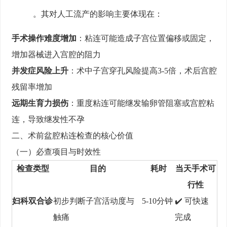
。其对人工流产的影响主要体现在：
手术操作难度增加
：粘连可能造成子宫位置偏移或固定，
增加器械进入宫腔的阻力
并发症风险上升
：术中子宫穿孔风险提高3-5倍，术后宫腔
残留率增加
远期生育力损伤
：重度粘连可能继发输卵管阻塞或宫腔粘
连，导致继发性不孕
二、术前盆腔粘连检查的核心价值
（一）必查项目与时效性
检查类型
目的
耗时
当天手术可
行性
妇科双合诊
初步判断子宫活动度与
5-10分钟
✔️ 可快速
触痛
完成